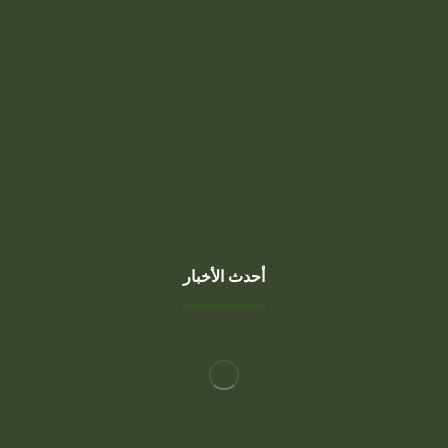
السبت، الخميس
7 صباحًا - 10 مساءً
الجمعة
1 بعد صلاة الجمعة - 10 مساءً
أحدث الأخبار