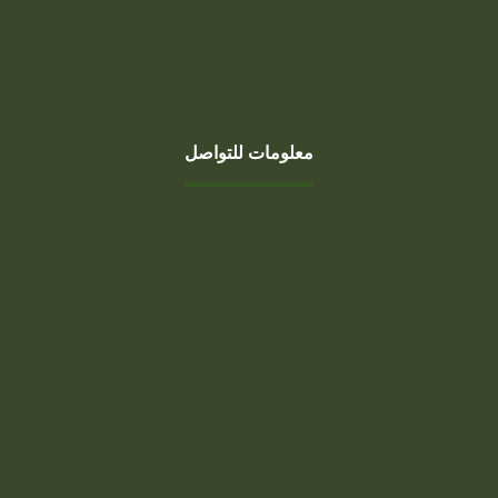
0
Munther
نوفمبر 13, 2025
معلومات للتواصل
عنوان
Adama, ٤٠٧٣ Hospital Street, الدمام ٣٢٢٤٢، المملكة العربية
السعودية
هاتف
0507999808