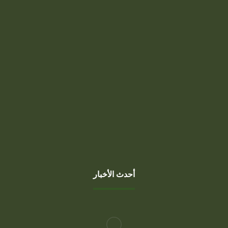
السبت، الخميس
7 صباحًا - 10 مساءً
الجمعة
1 بعد صلاة الجمعة - 10 مساءً
أحدث الأخبار