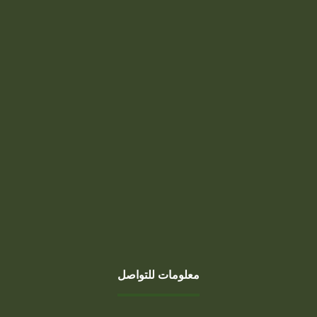
بناء الملاحق الخارجية والمجالس
الزجاجية: حلول عصرية للمنازل والفلل
في الدمام والخبر والجبيل والاحساء
وجميع مدن المنطقة الشرقية
0
Munther
سبتمبر 19, 2025
معلومات للتواصل