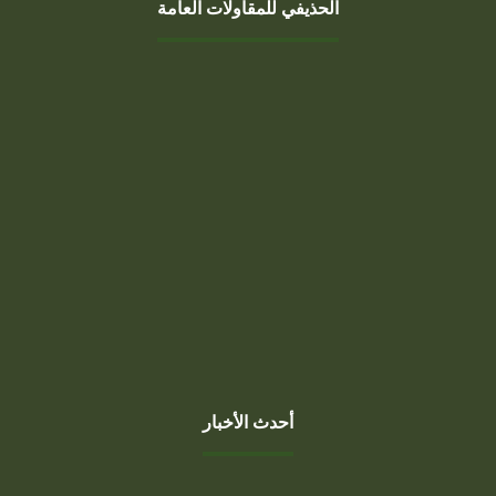
الحذيفي للمقاولات العامة
السبت، الخميس
7 صباحًا - 10 مساءً
الجمعة
1 بعد صلاة الجمعة - 10 مساءً
أحدث الأخبار