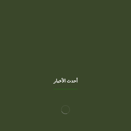
السبت، الخميس
7 صباحًا - 10 مساءً
الجمعة
1 بعد صلاة الجمعة - 10 مساءً
أحدث الأخبار