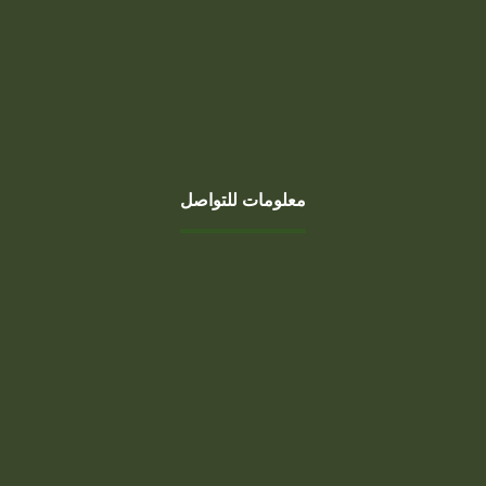
بناء الفلل الفاخرة – حلول هندسية
ومعمارية متكاملة
0
Munther
نوفمبر 24, 2025
معلومات للتواصل
عنوان
Adama, ٤٠٧٣ Hospital Street, الدمام ٣٢٢٤٢، المملكة العربية
السعودية
هاتف
0507999808