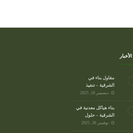
لأخبار
مقاول بناء في
الشرقية – تنفيذ
مشاريع متكاملة من
ديسمبر 18, 2025
شركة الحذيفي
بناء هياكل معدنية في
مقاول أعمال البنية
الشرقية – حلول
التحتية – تنفيذ آمن
متطورة من شركة
نوفمبر 30, 2025
الحذيفي
واحترافي