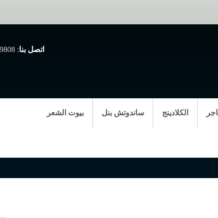
اتصل بنا
: 0507999808
اجر
الكلادينج
ساندوتش بنل
بيوت الشعر