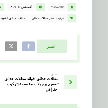
Moqawalat
أغسطس 11, 2024
تركيب افضل مظلات حدائق
مظلات حدائق خشبية
سابق
مظلات حدائق| فوائد مظلات حدائق |
تصميم برجولات مخصصة| تركيب
احترافي