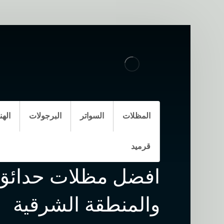
المظلات
السواتر
البرجولات
الهن
مظلات حدائق خشبية
قرميد
افضل مظلات حدائق 
والمنطقة الشرقية