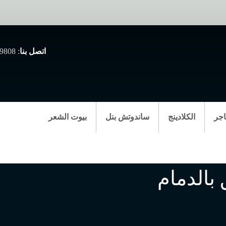
اتصل بنا
: 0507999808
اجر
الكلادينج
ساندوتش بنل
بيوت الشعر
 – تركيب
مظلات وسواتر
بالدمام